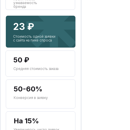
узнаваемость
бренда
23 ₽
Обсудить проект
в Telegram
Стоимость одной заявки
с сайта на пике спроса
или
ПОЗВОНИТЬ
Наименование:
50 ₽
ООО "ФЕЙС-ДИДЖИТАЛ"
ИНН: 3849073484
КПП: 380801001
Средняя стоимость заказа
Предложение не является публичной офертой
50-60%
Конверсия в заявку
На 15%
Увеличилось число заявок