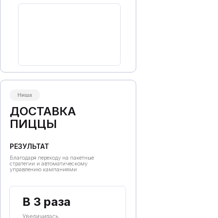
НАМ ДОВЕРЯЮТ
Ниша
ДОСТАВКА
ПИЦЦЫ
РЕЗУЛЬТАТ
Благодаря переходу на пакетные
стратегии и автоматическому
управлению кампаниями
В 3 раза
Увеличилась