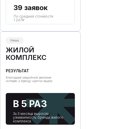
Более 300
10 лет
39 заявок
РЕКЛАМНЫХ КАМПАНИЙ
По средней стоимости
НА РЫНКЕ
ЗА ПЛЕЧАМИ
1 247₽
2 место
В ИРК ОБЛАСТИ
Ниша
ПО КОНТЕКСТУ И ТАРГЕТУ
(РЕЙТИНГ РУНЕТА)
ЖИЛОЙ
КОМПЛЕКС
РЕЗУЛЬТАТ
Благодаря медийной рекламе
интерес к бренду кратно вырос
КОМАНДА
В 5 РАЗ
За 3 месяца выросла
узнаваемость бренда жилого
комплекса