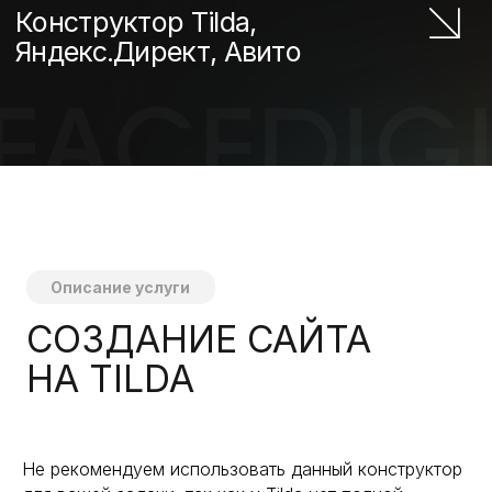
СМЕТА ПРОЕКТА
Не рекомендуем использовать данный конструктор
*смета может быть скорректирована после
детального обсуждения и согласования