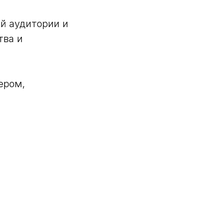
й аудитории и
тва и
ером,