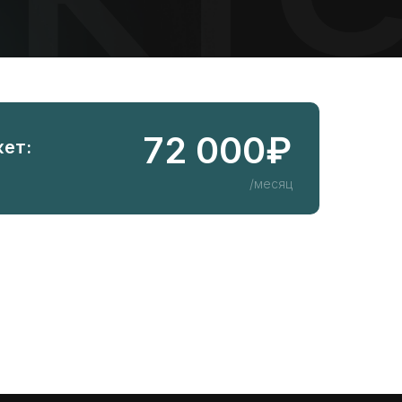
72 000₽
ет:
/месяц