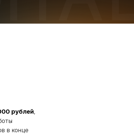
000 рублей
,
боты
в в конце