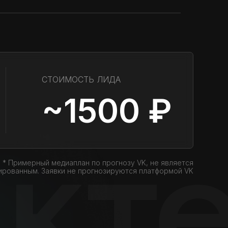
СТОИМОСТЬ ЛИДА
~1500 ₽
* Примерный медиаплан по прогнозу VK, не является
ированным. Заявки не прогнозируются платформой VK