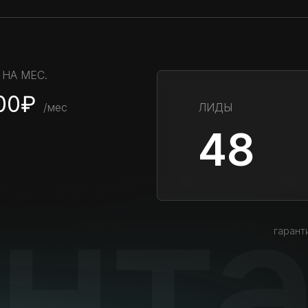
НА МЕС.
00₽
/мес
ЛИДЫ
48
гарант