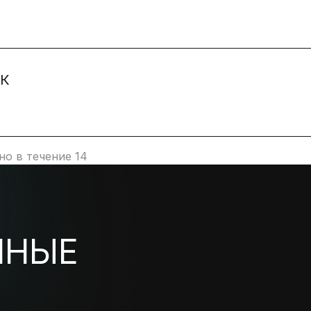
ВК
о в течение 14
ННЫЕ