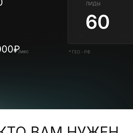
0
ЛИДЫ
60
000₽
/мес
* ГЕО - РФ
 КТО ВАМ НУЖЕН