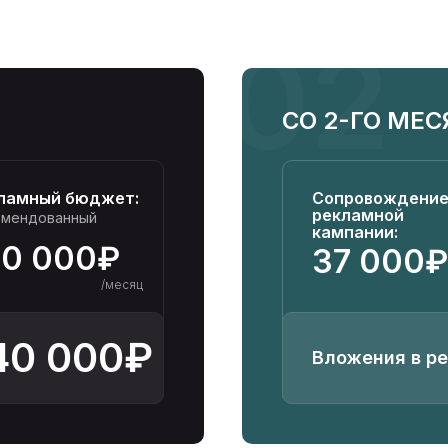
02
СО 2-ГО МЕ
ламный бюджет:
Сопровождени
рекламной
омендованный
кампании:
90 000₽
37 000₽
/месяц
40 000₽
Вложения в р