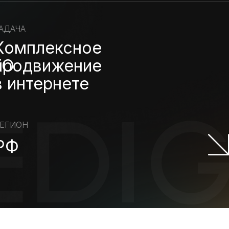
АДАЧА
Комплексное
ГО
продвижение
в интернете
ЕГИОН
РФ