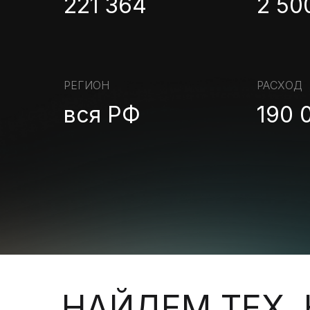
221 364
2 50
РЕГИОН
РАСХОД
вся РФ
190 
НАЙДЕМ ТЕХ,