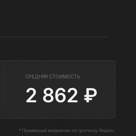
СРЕДНЯЯ СТОИМОСТЬ
2 862 ₽
* Примерный медиаплан по прогнозу Яндекс,