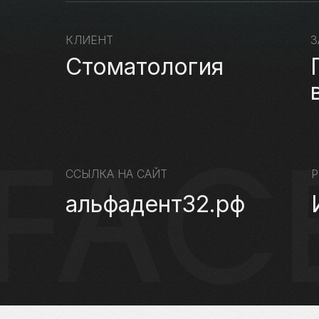
КЛИЕНТ
З
Стоматология
ССЫЛКА НА САЙТ
Р
альфадент32.рф