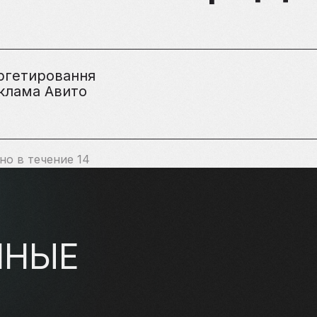
ргетировання
клама Авито
о в течение 14
ННЫЕ