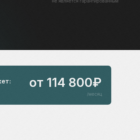
не является гарантированным
от 114 800₽
ет:
/месяц