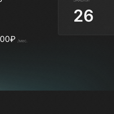
ЗАЯВКИ
26
800₽
/мес.