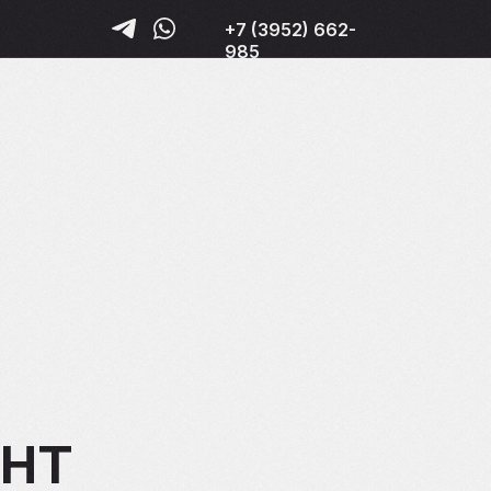
+7 (3952) 662-
985
нт