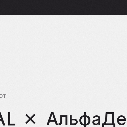
от
АльфаДе